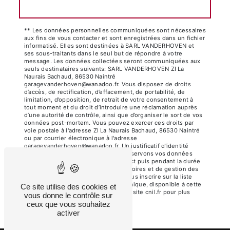
Envoyer
** Les données personnelles communiquées sont nécessaires
aux fins de vous contacter et sont enregistrées dans un fichier
informatisé. Elles sont destinées à SARL VANDERHOVEN et
ses sous-traitants dans le seul but de répondre à votre
message. Les données collectées seront communiquées aux
seuls destinataires suivants: SARL VANDERHOVEN ZI La
Naurais Bachaud, 86530 Naintré
garagevanderhoven@wanadoo.fr. Vous disposez de droits
d’accès, de rectification, d’effacement, de portabilité, de
limitation, d’opposition, de retrait de votre consentement à
tout moment et du droit d’introduire une réclamation auprès
d’une autorité de contrôle, ainsi que d’organiser le sort de vos
données post-mortem. Vous pouvez exercer ces droits par
voie postale à l'adresse ZI La Naurais Bachaud, 86530 Naintré
ou par courrier électronique à l'adresse
garagevanderhoven@wanadoo.fr. Un justificatif d'identité
pourra vous être demandé. Nous conservons vos données
pendant la période de prise de contact puis pendant la durée
de prescription légale aux fins probatoires et de gestion des
contentieux. Vous avez le droit de vous inscrire sur la liste
d'opposition au démarchage téléphonique, disponible à cette
Ce site utilise des cookies et
adresse:
Bloctel.gouv.fr
. Consultez le site cnil.fr pour plus
vous donne le contrôle sur
d’informations sur vos droits.
ceux que vous souhaitez
activer