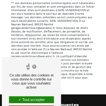
** Les données personnelles communiquées sont nécessaires
aux fins de vous contacter et sont enregistrées dans un fichier
informatisé. Elles sont destinées à SARL VANDERHOVEN et
ses sous-traitants dans le seul but de répondre à votre
message. Les données collectées seront communiquées aux
seuls destinataires suivants: SARL VANDERHOVEN ZI La
Naurais Bachaud, 86530 Naintré
garagevanderhoven@wanadoo.fr. Vous disposez de droits
d’accès, de rectification, d’effacement, de portabilité, de
limitation, d’opposition, de retrait de votre consentement à
tout moment et du droit d’introduire une réclamation auprès
d’une autorité de contrôle, ainsi que d’organiser le sort de vos
données post-mortem. Vous pouvez exercer ces droits par
voie postale à l'adresse ZI La Naurais Bachaud, 86530 Naintré
ou par courrier électronique à l'adresse
garagevanderhoven@wanadoo.fr. Un justificatif d'identité
pourra vous être demandé. Nous conservons vos données
pendant la période de prise de contact puis pendant la durée
de prescription légale aux fins probatoires et de gestion des
contentieux. Vous avez le droit de vous inscrire sur la liste
d'opposition au démarchage téléphonique, disponible à cette
Ce site utilise des cookies et
adresse:
Bloctel.gouv.fr
. Consultez le site cnil.fr pour plus
vous donne le contrôle sur
d’informations sur vos droits.
ceux que vous souhaitez
activer
Tout accepter
Recherches fréquentes