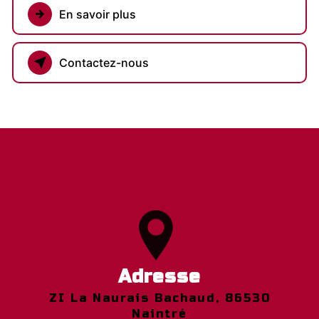
En savoir plus
Contactez-nous
Adresse
ZI La Naurais Bachaud, 86530
Naintré