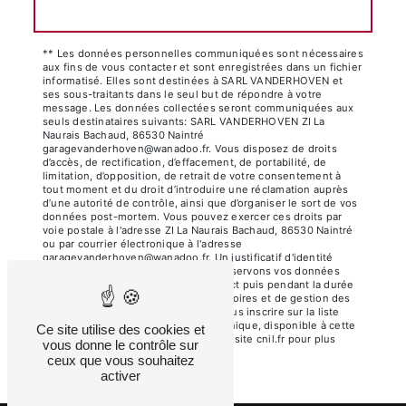
Envoyer
** Les données personnelles communiquées sont nécessaires
aux fins de vous contacter et sont enregistrées dans un fichier
informatisé. Elles sont destinées à SARL VANDERHOVEN et
ses sous-traitants dans le seul but de répondre à votre
message. Les données collectées seront communiquées aux
seuls destinataires suivants: SARL VANDERHOVEN ZI La
Naurais Bachaud, 86530 Naintré
garagevanderhoven@wanadoo.fr. Vous disposez de droits
d’accès, de rectification, d’effacement, de portabilité, de
limitation, d’opposition, de retrait de votre consentement à
tout moment et du droit d’introduire une réclamation auprès
d’une autorité de contrôle, ainsi que d’organiser le sort de vos
données post-mortem. Vous pouvez exercer ces droits par
voie postale à l'adresse ZI La Naurais Bachaud, 86530 Naintré
ou par courrier électronique à l'adresse
garagevanderhoven@wanadoo.fr. Un justificatif d'identité
pourra vous être demandé. Nous conservons vos données
pendant la période de prise de contact puis pendant la durée
de prescription légale aux fins probatoires et de gestion des
contentieux. Vous avez le droit de vous inscrire sur la liste
d'opposition au démarchage téléphonique, disponible à cette
Ce site utilise des cookies et
adresse:
Bloctel.gouv.fr
. Consultez le site cnil.fr pour plus
vous donne le contrôle sur
d’informations sur vos droits.
ceux que vous souhaitez
activer