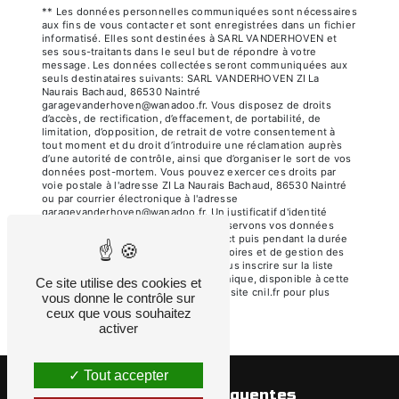
** Les données personnelles communiquées sont nécessaires
aux fins de vous contacter et sont enregistrées dans un fichier
informatisé. Elles sont destinées à SARL VANDERHOVEN et
ses sous-traitants dans le seul but de répondre à votre
message. Les données collectées seront communiquées aux
seuls destinataires suivants: SARL VANDERHOVEN ZI La
Naurais Bachaud, 86530 Naintré
garagevanderhoven@wanadoo.fr. Vous disposez de droits
d’accès, de rectification, d’effacement, de portabilité, de
limitation, d’opposition, de retrait de votre consentement à
tout moment et du droit d’introduire une réclamation auprès
d’une autorité de contrôle, ainsi que d’organiser le sort de vos
données post-mortem. Vous pouvez exercer ces droits par
voie postale à l'adresse ZI La Naurais Bachaud, 86530 Naintré
ou par courrier électronique à l'adresse
garagevanderhoven@wanadoo.fr. Un justificatif d'identité
pourra vous être demandé. Nous conservons vos données
pendant la période de prise de contact puis pendant la durée
de prescription légale aux fins probatoires et de gestion des
contentieux. Vous avez le droit de vous inscrire sur la liste
d'opposition au démarchage téléphonique, disponible à cette
Ce site utilise des cookies et
adresse:
Bloctel.gouv.fr
. Consultez le site cnil.fr pour plus
vous donne le contrôle sur
d’informations sur vos droits.
ceux que vous souhaitez
activer
Tout accepter
Recherches fréquentes