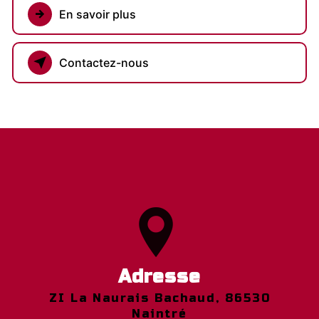
En savoir plus
Contactez-nous
Adresse
ZI La Naurais Bachaud, 86530
Naintré