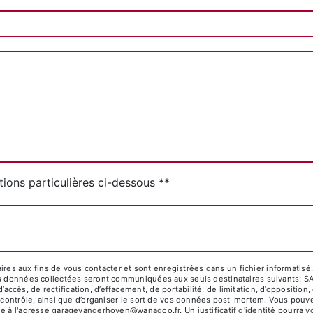
tions particulières ci-dessous **
Envoyer
s aux fins de vous contacter et sont enregistrées dans un fichier informatis
Les données collectées seront communiquées aux seuls destinataires suivants:
cès, de rectification, d’effacement, de portabilité, de limitation, d’opposition
 contrôle, ainsi que d’organiser le sort de vos données post-mortem. Vous pouvez
que à l'adresse garagevanderhoven@wanadoo.fr. Un justificatif d'identité pour