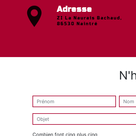
Adresse
ZI La Naurais Bachaud,
86530 Naintré
N'h
Combien font cinq plus cinq