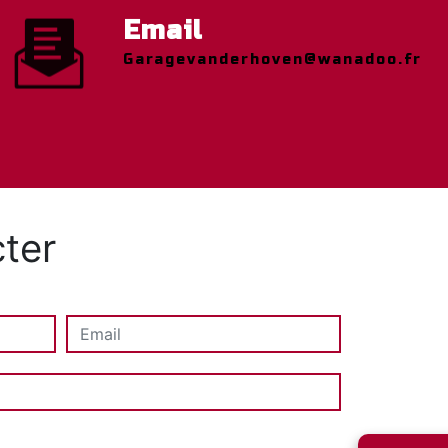
Email
garagevanderhoven@wanadoo.fr
ter