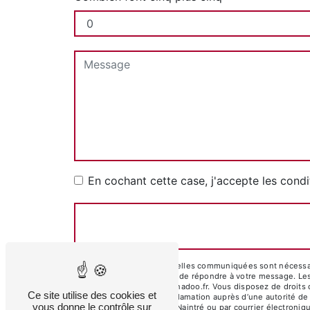
En cochant cette case, j'accepte les condi
** Les données personnelles communiquées sont nécessaire
traitants dans le seul but de répondre à votre message. 
garagevanderhoven@wanadoo.fr. Vous disposez de droits d’ac
Ce site utilise des cookies et
droit d’introduire une réclamation auprès d’une autorité de
vous donne le contrôle sur
Naurais Bachaud, 86530 Naintré ou par courrier électroni