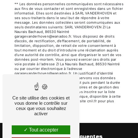
** Les données personnelles communiquées sont nécessaires
aux fins de vous contacter et sont enregistrées dans un fichier
informatisé. Elles sont destinées à SARL VANDERHOVEN et
ses sous-traitants dans le seul but de répondre à votre
message. Les données collectées seront communiquées aux
seuls destinataires suivants: SARL VANDERHOVEN ZI La
Naurais Bachaud, 86530 Naintré
garagevanderhoven@wanadoo.fr. Vous disposez de droits
d’accès, de rectification, d’effacement, de portabilité, de
limitation, d’opposition, de retrait de votre consentement à
tout moment et du droit d’introduire une réclamation auprès
d’une autorité de contrôle, ainsi que d’organiser le sort de vos
données post-mortem. Vous pouvez exercer ces droits par
voie postale à l'adresse ZI La Naurais Bachaud, 86530 Naintré
ou par courrier électronique à l'adresse
garagevanderhoven@wanadoo.fr. Un justificatif d'identité
pourra vous être demandé. Nous conservons vos données
pendant la période de prise de contact puis pendant la durée
de prescription légale aux fins probatoires et de gestion des
contentieux. Vous avez le droit de vous inscrire sur la liste
d'opposition au démarchage téléphonique, disponible à cette
Ce site utilise des cookies et
adresse:
Bloctel.gouv.fr
. Consultez le site cnil.fr pour plus
vous donne le contrôle sur
d’informations sur vos droits.
ceux que vous souhaitez
activer
Tout accepter
Recherches fréquentes