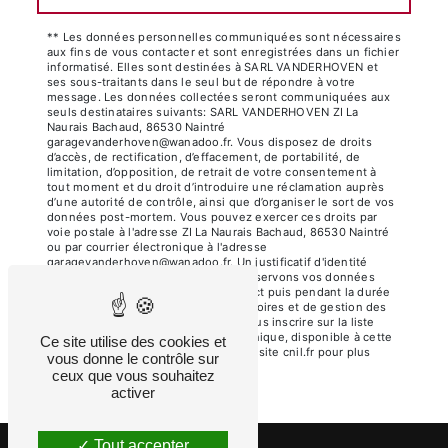
** Les données personnelles communiquées sont nécessaires
aux fins de vous contacter et sont enregistrées dans un fichier
informatisé. Elles sont destinées à SARL VANDERHOVEN et
ses sous-traitants dans le seul but de répondre à votre
message. Les données collectées seront communiquées aux
seuls destinataires suivants: SARL VANDERHOVEN ZI La
Naurais Bachaud, 86530 Naintré
garagevanderhoven@wanadoo.fr. Vous disposez de droits
d’accès, de rectification, d’effacement, de portabilité, de
limitation, d’opposition, de retrait de votre consentement à
tout moment et du droit d’introduire une réclamation auprès
d’une autorité de contrôle, ainsi que d’organiser le sort de vos
données post-mortem. Vous pouvez exercer ces droits par
voie postale à l'adresse ZI La Naurais Bachaud, 86530 Naintré
ou par courrier électronique à l'adresse
garagevanderhoven@wanadoo.fr. Un justificatif d'identité
pourra vous être demandé. Nous conservons vos données
pendant la période de prise de contact puis pendant la durée
de prescription légale aux fins probatoires et de gestion des
contentieux. Vous avez le droit de vous inscrire sur la liste
d'opposition au démarchage téléphonique, disponible à cette
Ce site utilise des cookies et
adresse:
Bloctel.gouv.fr
. Consultez le site cnil.fr pour plus
vous donne le contrôle sur
d’informations sur vos droits.
ceux que vous souhaitez
activer
Tout accepter