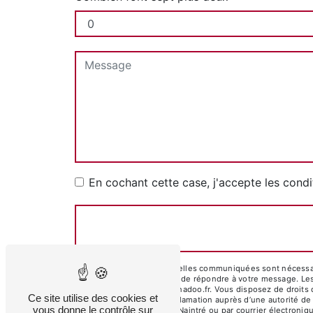
En cochant cette case, j'accepte les condi
** Les données personnelles communiquées sont nécessaire
traitants dans le seul but de répondre à votre message. 
garagevanderhoven@wanadoo.fr. Vous disposez de droits d’ac
Ce site utilise des cookies et
droit d’introduire une réclamation auprès d’une autorité de
vous donne le contrôle sur
Naurais Bachaud, 86530 Naintré ou par courrier électroni