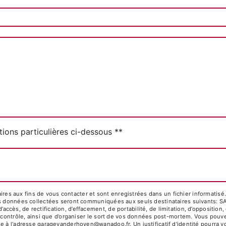
tions particulières ci-dessous **
Envoyer
s aux fins de vous contacter et sont enregistrées dans un fichier informatis
Les données collectées seront communiquées aux seuls destinataires suivants:
cès, de rectification, d’effacement, de portabilité, de limitation, d’opposition
 contrôle, ainsi que d’organiser le sort de vos données post-mortem. Vous pouvez
que à l'adresse garagevanderhoven@wanadoo.fr. Un justificatif d'identité pour