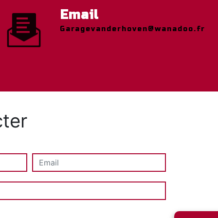
Email
garagevanderhoven@wanadoo.fr
ter