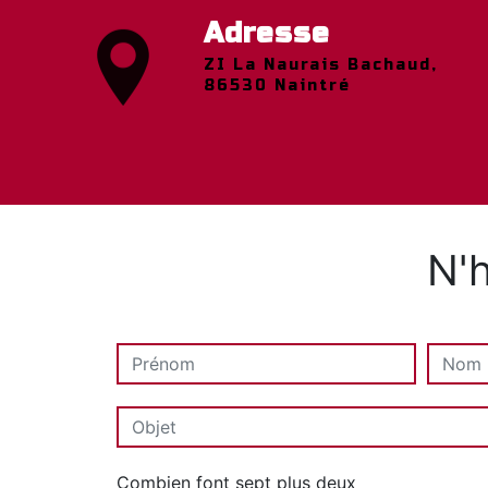
Adresse
ZI La Naurais Bachaud,
86530 Naintré
N'h
Combien font sept plus deux