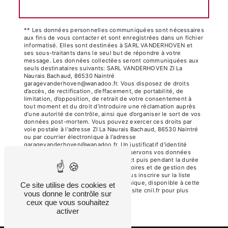
Envoyer
** Les données personnelles communiquées sont nécessaires
aux fins de vous contacter et sont enregistrées dans un fichier
informatisé. Elles sont destinées à SARL VANDERHOVEN et
ses sous-traitants dans le seul but de répondre à votre
message. Les données collectées seront communiquées aux
seuls destinataires suivants: SARL VANDERHOVEN ZI La
Naurais Bachaud, 86530 Naintré
garagevanderhoven@wanadoo.fr. Vous disposez de droits
d’accès, de rectification, d’effacement, de portabilité, de
limitation, d’opposition, de retrait de votre consentement à
tout moment et du droit d’introduire une réclamation auprès
d’une autorité de contrôle, ainsi que d’organiser le sort de vos
données post-mortem. Vous pouvez exercer ces droits par
voie postale à l'adresse ZI La Naurais Bachaud, 86530 Naintré
ou par courrier électronique à l'adresse
garagevanderhoven@wanadoo.fr. Un justificatif d'identité
pourra vous être demandé. Nous conservons vos données
pendant la période de prise de contact puis pendant la durée
de prescription légale aux fins probatoires et de gestion des
contentieux. Vous avez le droit de vous inscrire sur la liste
d'opposition au démarchage téléphonique, disponible à cette
Ce site utilise des cookies et
adresse:
Bloctel.gouv.fr
. Consultez le site cnil.fr pour plus
vous donne le contrôle sur
d’informations sur vos droits.
ceux que vous souhaitez
activer